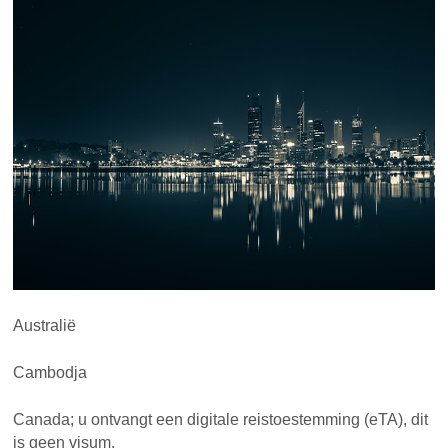
Australië
Cambodja
Canada; u ontvangt een digitale reistoestemming (eTA), dit
is geen visum.