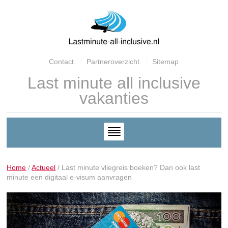
Contact
Partneroverzicht
Sitemap
Last minute all inclusive
vakanties
Home
/
Actueel
/
Last minute vliegreis boeken? Dan ook last
minute een digitaal e-visum aanvragen