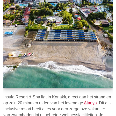
Insula Resort & Spa ligt in Konaklı, direct aan het strand en
op zo'n 20 minuten rijden van het levendige
Alanya
. Dit all-
inclusive resort heeft alles voor een zorgeloze vakantie:
van zwembaden tot uitgebreide wellnessfaciliteiten. Je