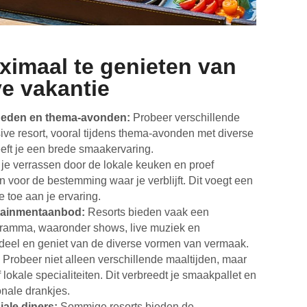
ximaal te genieten van
ve vakantie
heden en thema-avonden:
Probeer verschillende
lusive resort, vooral tijdens thema-avonden met diverse
eeft je een brede smaakervaring.
je verrassen door de lokale keuken en proef
 voor de bestemming waar je verblijft. Dit voegt een
 toe aan je ervaring.
rtainmentaanbod:
Resorts bieden vaak een
gramma, waaronder shows, live muziek en
f deel en geniet van de diverse vormen van vermaak.
Probeer niet alleen verschillende maaltijden, maar
 lokale specialiteiten. Dit verbreedt je smaakpallet en
onale drankjes.
ale diners:
Sommige resorts bieden de