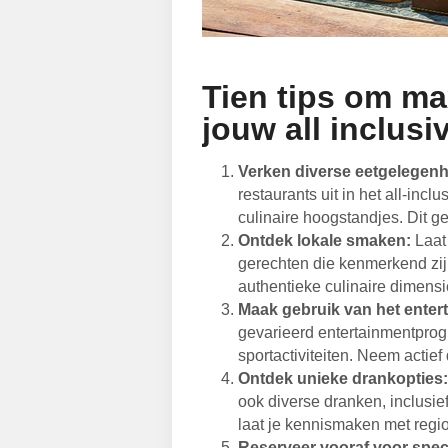
Tien tips om ma
jouw all inclusi
Verken diverse eetgelegen
restaurants uit in het all-inc
culinaire hoogstandjes. Dit g
Ontdek lokale smaken:
Laat 
gerechten die kenmerkend zijn
authentieke culinaire dimensie
Maak gebruik van het ente
gevarieerd entertainmentpro
sportactiviteiten. Neem actie
Ontdek unieke drankopties:
ook diverse dranken, inclusief
laat je kennismaken met regi
Reserveer vooraf voor speci