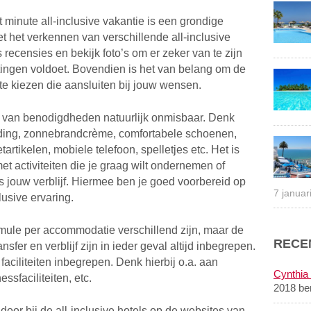
 minute all-inclusive vakantie is een grondige
t het verkennen van verschillende all-inclusive
recensies en bekijk foto’s om er zeker van te zijn
tingen voldoet. Bovendien is het van belang om de
te kiezen die aansluiten bij jouw wensen.
ist van benodigdheden natuurlijk onmisbaar. Denk
ding, zonnebrandcrème, comfortabele schoenen,
tartikelen, mobiele telefoon, spelletjes etc. Het is
et activiteiten die je graag wilt ondernemen of
ns jouw verblijf. Hiermee ben je goed voorbereid op
7 januar
lusive ervaring.
ormule per accommodatie verschillend zijn, maar de
RECE
ansfer en verblijf zijn in ieder geval altijd inbegrepen.
faciliteiten inbegrepen. Denk hierbij o.a. aan
Cynthia 
ssfaciliteiten, etc.
2018 be
door bij de all-inclusive hotels op de websites van