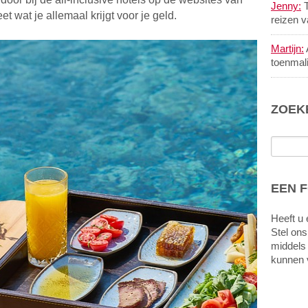
Jenny:
T
t wat je allemaal krijgt voor je geld.
reizen 
Martijn:
toenmal
ZOEK
EEN 
Heeft u 
Stel ons
middels
kunnen 