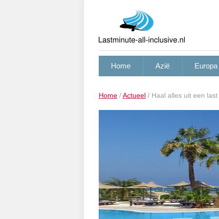
Home
Azië
Europa
Home
/
Actueel
/
Haal alles uit een last