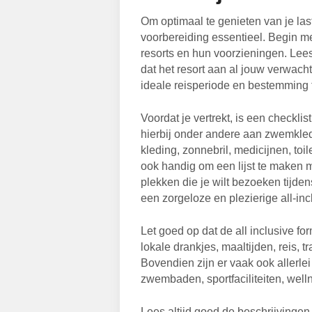
Om optimaal te genieten van je last
voorbereiding essentieel. Begin me
resorts en hun voorzieningen. Lees 
dat het resort aan al jouw verwach
ideale reisperiode en bestemming 
Voordat je vertrekt, is een checkl
hierbij onder andere aan zwemkle
kleding, zonnebril, medicijnen, toile
ook handig om een lijst te maken m
plekken die je wilt bezoeken tijde
een zorgeloze en plezierige all-inc
Let goed op dat de all inclusive f
lokale drankjes, maaltijden, reis, tr
Bovendien zijn er vaak ook allerlei 
zwembaden, sportfaciliteiten, wellne
Lees altijd goed de beschrijvingen 