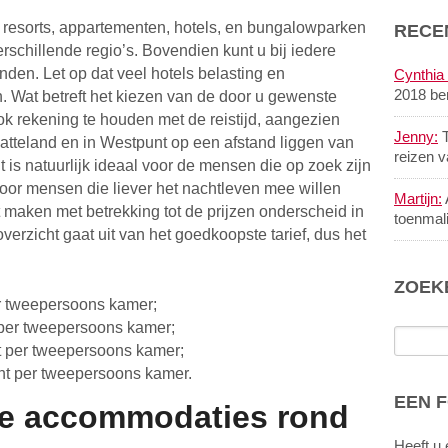
n resorts, appartementen, hotels, en bungalowparken
RECE
schillende regio’s. Bovendien kunt u bij iedere
nden. Let op dat veel hotels belasting en
Cynthia 
2018 be
. Wat betreft het kiezen van de door u gewenste
k rekening te houden met de reistijd, aangezien
Jenny:
T
tteland en in Westpunt op een afstand liggen van
reizen 
it is natuurlijk ideaal voor de mensen die op zoek zijn
 voor mensen die liever het nachtleven mee willen
Martijn:
 maken met betrekking tot de prijzen onderscheid in
toenmal
verzicht gaat uit van het goedkoopste tarief, dus het
ZOEK
r tweepersoons kamer;
 per tweepersoons kamer;
t per tweepersoons kamer;
ht per tweepersoons kamer.
EEN 
re accommodaties rond
Heeft u 