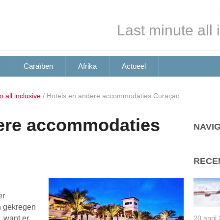
Last minute all 
Caraïben
Afrika
Actueel
 all inclusive
/
Hotels en andere accommodaties Curaçao
dere accommodaties
NAVIG
RECE
er
n gekregen
, want er
20 april