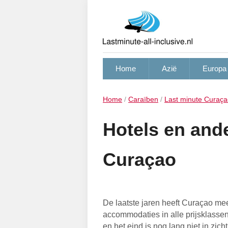
Home
Azië
Europa
Home
/
Caraïben
/
Last minute Curaçao
Hotels en an
Curaçao
De laatste jaren heeft Curaçao me
accommodaties in alle prijsklasse
en het eind is nog lang niet in zicht