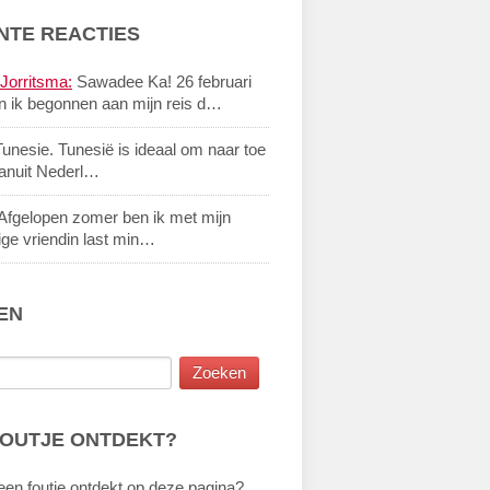
NTE REACTIES
Jorritsma:
Sawadee Ka! 26 februari
n ik begonnen aan mijn reis d…
unesie. Tunesië is ideaal om naar toe
vanuit Nederl…
Afgelopen zomer ben ik met mijn
ige vriendin last min…
EN
FOUTJE ONTDEKT?
een foutje ontdekt op deze pagina?