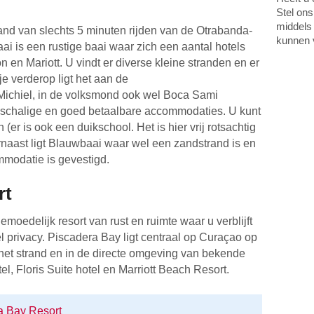
Stel ons
middels
and van slechts 5 minuten rijden van de Otrabanda-
kunnen 
ai is een rustige baai waar zich een aantal hotels
 en Mariott. U vindt er diverse kleine stranden en er
je verderop ligt het aan de
 Michiel, in de volksmond ook wel Boca Sami
nschalige en goed betaalbare accommodaties. U kunt
(er is ook een duikschool. Het is hier vrij rotsachtig
rnaast ligt Blauwbaai waar wel een zandstrand is en
mmodatie is gevestigd.
rt
moedelijk resort van rust en ruimte waar u verblijft
 privacy. Piscadera Bay ligt centraal op Curaçao op
 het strand en in de directe omgeving van bekende
el, Floris Suite hotel en Marriott Beach Resort.
a Bay Resort