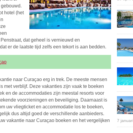
s gebouwd.
t hotel (het
in
uze
een
e Penstraat, dat geheel is vernieuwd en
dat er de laatste tijd zelfs een tekort is aan bedden.
çao
kantie naar Curaçao erg in trek. De meeste mensen
s met verblijf. Deze vakanties zijn vaak te boeken
ek en de accommodaties zijn meestal resorts voor
tstekende voorzieningen en beveiliging. Daarnaast is
om uw vliegticket en accommodatie los te boeken,
gelijk dus altijd goed de verschillende aanbieders.
 uw vakantie naar Curaçao boeken en het vergelijken
7 januar