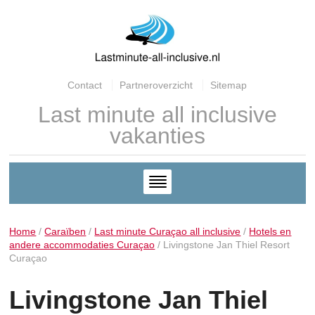
Contact
Partneroverzicht
Sitemap
Last minute all inclusive
vakanties
Home
/
Caraïben
/
Last minute Curaçao all inclusive
/
Hotels en
andere accommodaties Curaçao
/
Livingstone Jan Thiel Resort
Curaçao
Livingstone Jan Thiel