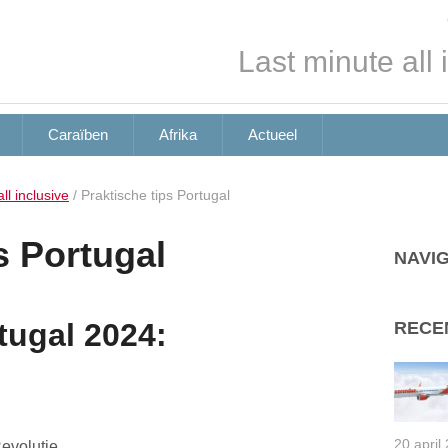
Last minute all 
Caraïben
Afrika
Actueel
ll inclusive
/
Praktische tips Portugal
s Portugal
NAVIG
tugal 2024:
RECE
20 april
Revolutie