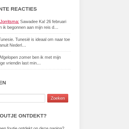
NTE REACTIES
Jorritsma:
Sawadee Ka! 26 februari
n ik begonnen aan mijn reis d…
unesie. Tunesië is ideaal om naar toe
vanuit Nederl…
Afgelopen zomer ben ik met mijn
ige vriendin last min…
EN
FOUTJE ONTDEKT?
een foutje ontdekt op deze pagina?