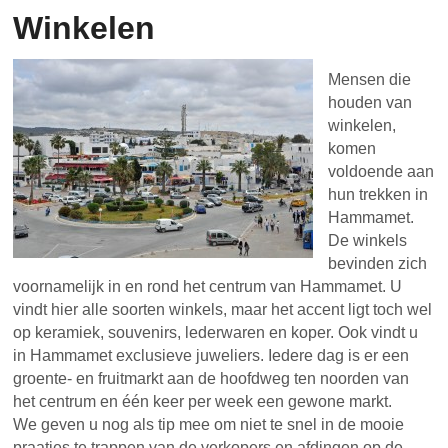
Winkelen
Mensen die
houden van
winkelen,
komen
voldoende aan
hun trekken in
Hammamet.
De winkels
bevinden zich
voornamelijk in en rond het centrum van Hammamet. U
vindt hier alle soorten winkels, maar het accent ligt toch wel
op keramiek, souvenirs, lederwaren en koper. Ook vindt u
in Hammamet exclusieve juweliers. Iedere dag is er een
groente- en fruitmarkt aan de hoofdweg ten noorden van
het centrum en één keer per week een gewone markt.
We geven u nog als tip mee om niet te snel in de mooie
praatjes te trappen van de verkopers en afdingen op de